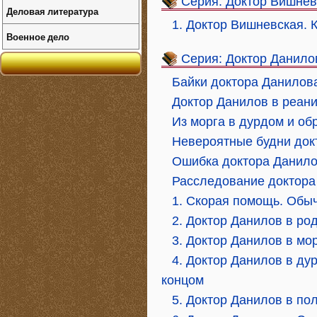
Серия: Доктор Вишнев
Деловая литература
1. Доктор Вишневская. 
Военное дело
Серия: Доктор Данило
Байки доктора Данилов
Доктор Данилов в реан
Из морга в дурдом и об
Невероятные будни докт
Ошибка доктора Данил
Расследование доктора
1. Скорая помощь. Обы
2. Доктор Данилов в ро
3. Доктор Данилов в мо
4. Доктор Данилов в ду
концом
5. Доктор Данилов в по