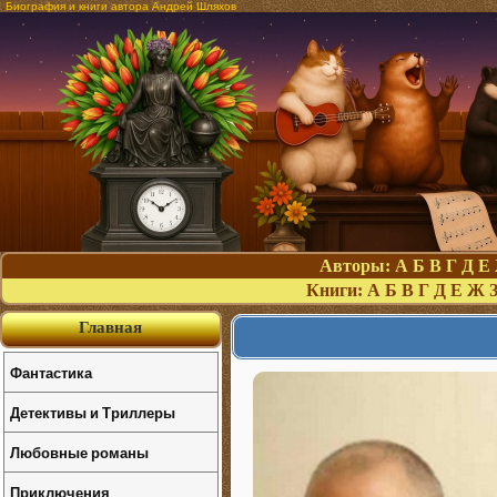
Биография и книги автора Андрей Шляхов
Авторы:
А
Б
В
Г
Д
Е
Книги:
А
Б
В
Г
Д
Е
Ж
Главная
Фантастика
Детективы и Триллеры
Любовные романы
Приключения