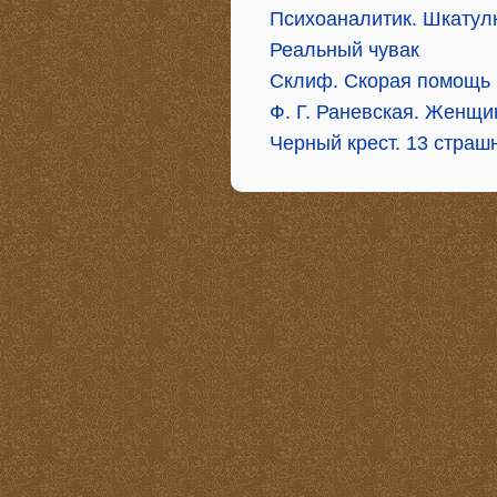
Психоаналитик. Шкатул
Реальный чувак
Склиф. Скорая помощь
Ф. Г. Раневская. Женщи
Черный крест. 13 страш