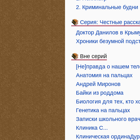
2. Криминальные будни
Серия: Честные расск
Доктор Данилов в Крым
Хроники безумной подст
Вне серий
[Не]правда о нашем тел
Анатомия на пальцах
Андрей Миронов
Байки из роддома
Биология для тех, кто х
Генетика на пальцах
Записки школьного вра
Клиника С...
Клиническая ординаДур