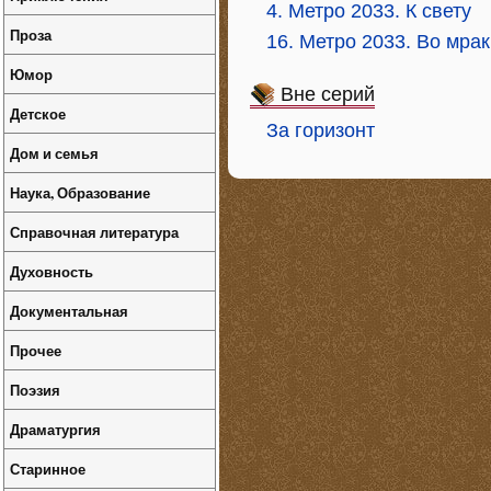
4. Метро 2033. К свету
Проза
16. Метро 2033. Во мрак
Юмор
Вне серий
Детское
За горизонт
Дом и семья
Наука, Образование
Справочная литература
Духовность
Документальная
Прочее
Поэзия
Драматургия
Старинное