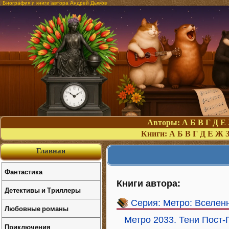
Биография и книги автора Андрей Дьяков
Авторы:
А
Б
В
Г
Д
Е
Книги:
А
Б
В
Г
Д
Е
Ж
Главная
Фантастика
Книги автора:
Детективы и Триллеры
Серия: Метро: Вселен
Любовные романы
Метро 2033. Тени Пост-
Приключения