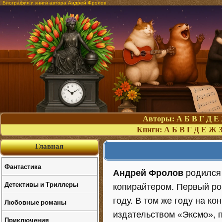
Биография и книги автора Андрей Фролов
Авторы:
А
Б
В
Г
Д
Е
Книги:
А
Б
В
Г
Д
Е
Ж
Главная
Фантастика
Андрей Фролов
родился 
Детективы и Триллеры
копирайтером. Первый ро
году. В том же году на к
Любовные романы
издательством «Эксмо», 
Приключения