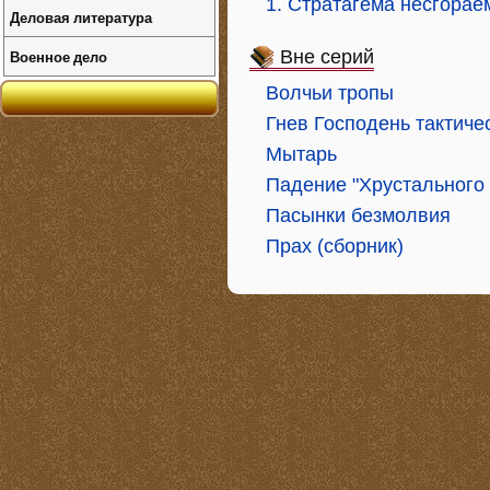
1. Стратагема несгорае
Деловая литература
Военное дело
Вне серий
Волчьи тропы
Гнев Господень тактиче
Мытарь
Падение "Хрустального
Пасынки безмолвия
Прах (сборник)