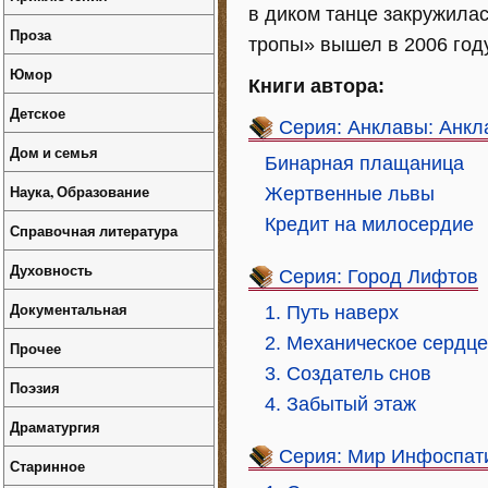
в диком танце закружилас
Проза
тропы» вышел в 2006 год
Юмор
Книги автора:
Детское
Серия: Анклавы: Анк
Дом и семья
Бинарная плащаница
Наука, Образование
Жертвенные львы
Кредит на милосердие
Справочная литература
Духовность
Серия: Город Лифтов
Документальная
1. Путь наверх
2. Механическое сердце
Прочее
3. Создатель снов
Поэзия
4. Забытый этаж
Драматургия
Серия: Мир Инфоспат
Старинное