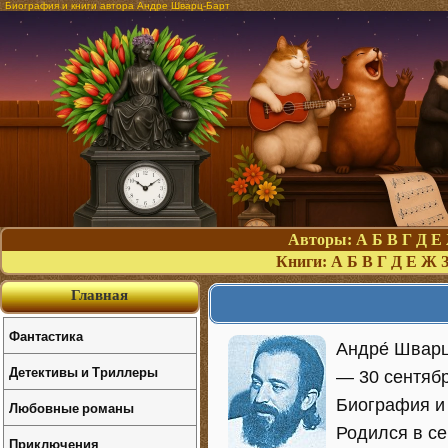
Биография и книги автора Андре Шварц-Барт
Авторы:
А
Б
В
Г
Д
Е
Книги:
А
Б
В
Г
Д
Е
Ж
Главная
Фантастика
Андре́ Шварц
Детективы и Триллеры
— 30 сентябр
Биография и
Любовные романы
Родился в с
Приключения