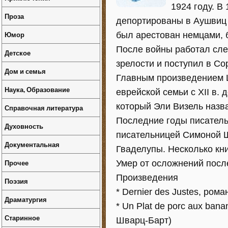
1924 году. В
Проза
депортированы в Аушвиц 
Юмор
был арестован немцами, 
После войны работал слес
Детское
зрелости и поступил в Со
Дом и семья
Главным произведением Ш
Наука, Образование
еврейской семьи с XII в.
который Эли Визель назв
Справочная литература
Последние годы писатель
Духовность
писательницей Симоной Ш
Документальная
Гваделупы. Несколько кни
Прочее
Умер от осложнений посл
Произведения
Поэзия
* Dernier des Justes, рома
Драматургия
* Un Plat de porc aux ban
Старинное
Шварц-Барт)