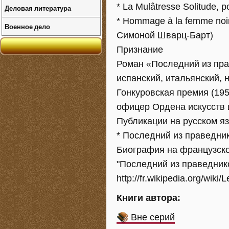
* La Mulâtresse Solitude, 
Деловая литература
* Hommage à la femme noir
Военное дело
Симоной Шварц-Барт)
Признание
Роман «Последний из пра
испанский, итальянский, 
Гонкуровская премия (19
офицер Ордена искусств и
Публикации на русском я
* Последний из праведни
Биография на французском 
"Последний из праведник
http://fr.wikipedia.org/wik
Книги автора:
Вне серий