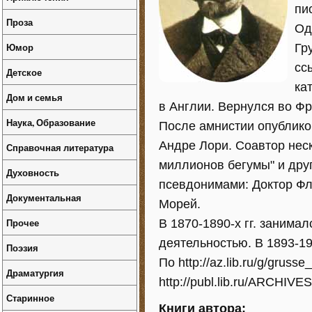
пи
Проза
Од
Юмор
Гр
сс
Детское
ка
Дом и семья
в Англии. Вернулся во Ф
Наука, Образование
После амнистии опублик
Андре Лори. Соавтор нес
Справочная литература
миллионов бегумы" и дру
Духовность
псевдонимами: Доктор Фл
Документальная
Морей.
Прочее
В 1870-1890-х гг. занима
деятельностью. В 1893-19
Поэзия
По http://az.lib.ru/g/grusse_
Драматургия
http://publ.lib.ru/ARCHIVE
Старинное
Книги автора: