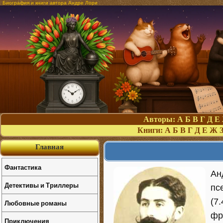
Биография и книги автора Андре Лори
Авторы:
А
Б
В
Г
Д
Е
Книги:
А
Б
В
Г
Д
Е
Ж
Главная
Фантастика
Ан
Детективы и Триллеры
пс
(7.
Любовные романы
фр
Приключения