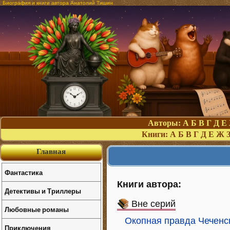
Биография и книги автора Анатолий Тишин
Авторы:
А
Б
В
Г
Д
Е
Книги:
А
Б
В
Г
Д
Е
Ж
Главная
Фантастика
Книги автора:
Детективы и Триллеры
Вне серий
Любовные романы
Окопная правда Чеченс
Приключения