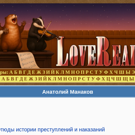
оры:
А
Б
В
Г
Д
Е
Ж
З
И
Й
К
Л
М
Н
О
П
Р
С
Т
У
Ф
Х
Ч
Ш
Ы
Э
:
А
Б
В
Г
Д
Е
Ж
З
И
Й
К
Л
М
Н
О
П
Р
С
Т
У
Ф
Х
Ц
Ч
Ш
Щ
Ы
Анатолий Манаков
Этюды истории преступлений и наказаний