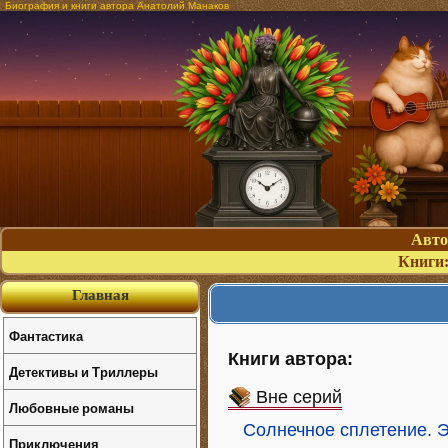
Биография и книги автора Анатолий Манаков
Авт
Книги
Главная
Фантастика
Книги автора:
Детективы и Триллеры
Вне серий
Любовные романы
Солнечное сплетение. 
Приключения