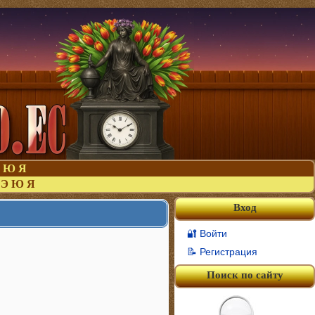
Ю
Я
Э
Ю
Я
Вход
🔐 Войти
📝 Регистрация
Поиск по сайту