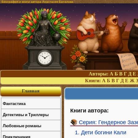
Биография и книги автора Анастасия Баталова
Авторы:
А
Б
В
Г
Д
Е
Книги:
А
Б
В
Г
Д
Е
Ж
Главная
Фантастика
Книги автора:
Детективы и Триллеры
Серия: Гендерное Заз
Любовные романы
1. Дети богини Кали
Приключения