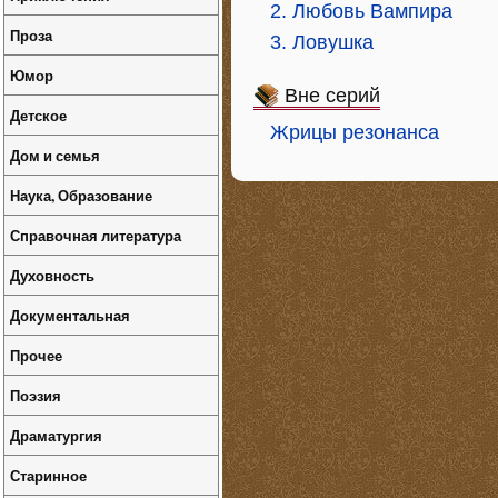
2. Любовь Вампира
Проза
3. Ловушка
Юмор
Вне серий
Детское
Жрицы резонанса
Дом и семья
Наука, Образование
Справочная литература
Духовность
Документальная
Прочее
Поэзия
Драматургия
Старинное