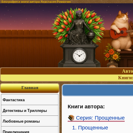
Биография и книги автора Анастасия Романчик
Авт
Книги
Главная
Фантастика
Книги автора:
Детективы и Триллеры
Серия: Прощенные
Любовные романы
1. Прощенные
Приключения