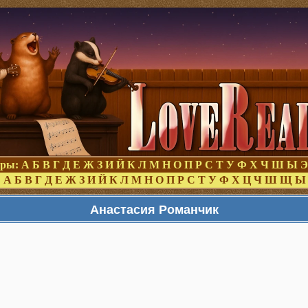
оры:
А
Б
В
Г
Д
Е
Ж
З
И
Й
К
Л
М
Н
О
П
Р
С
Т
У
Ф
Х
Ч
Ш
Ы
Э
:
А
Б
В
Г
Д
Е
Ж
З
И
Й
К
Л
М
Н
О
П
Р
С
Т
У
Ф
Х
Ц
Ч
Ш
Щ
Ы
Анастасия Романчик