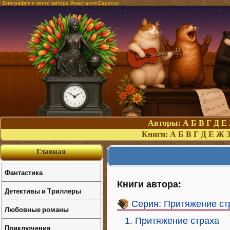
Биография и книги автора Анастасия Бароссо
Авторы:
А
Б
В
Г
Д
Е
Книги:
А
Б
В
Г
Д
Е
Ж
Главная
Фантастика
Книги автора:
Детективы и Триллеры
Серия: Притяжение ст
Любовные романы
1. Притяжение страха
Приключения