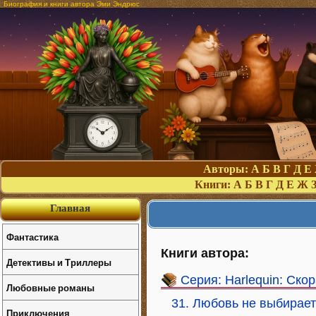
Биография и книги автора Эми Эндрюс
Авторы:
А
Б
В
Г
Д
Е
Книги:
А
Б
В
Г
Д
Е
Ж
Главная
Фантастика
Книги автора:
Детективы и Триллеры
Серия: Harlequin: Ско
Любовные романы
31. Любовь не выбирает
Приключения