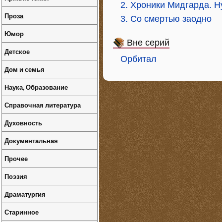
2. Хроники Мидгарда. Н
Проза
3. Со смертью заодно
Юмор
Вне серий
Детское
Орбитал
Дом и семья
Наука, Образование
Справочная литература
Духовность
Документальная
Прочее
Поэзия
Драматургия
Старинное