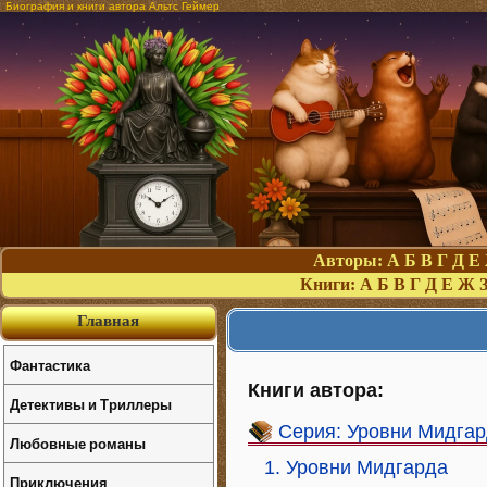
Биография и книги автора Альтс Геймер
Авторы:
А
Б
В
Г
Д
Е
Книги:
А
Б
В
Г
Д
Е
Ж
Главная
Фантастика
Книги автора:
Детективы и Триллеры
Серия: Уровни Мидга
Любовные романы
1. Уровни Мидгарда
Приключения