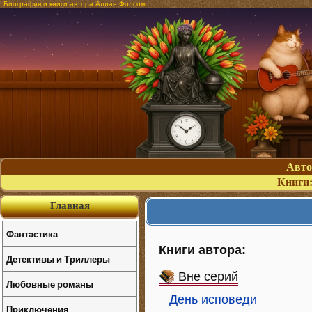
Биография и книги автора Аллан Фолсом
Авт
Книги
Главная
Фантастика
Книги автора:
Детективы и Триллеры
Вне серий
Любовные романы
День исповеди
Приключения