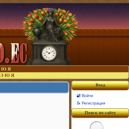
Ю
Я
Э
Ю
Я
Вход
🔐 Войти
📝 Регистрация
Поиск по сайту