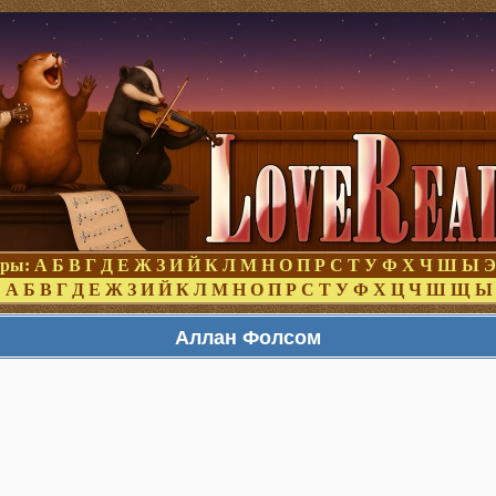
оры:
А
Б
В
Г
Д
Е
Ж
З
И
Й
К
Л
М
Н
О
П
Р
С
Т
У
Ф
Х
Ч
Ш
Ы
Э
:
А
Б
В
Г
Д
Е
Ж
З
И
Й
К
Л
М
Н
О
П
Р
С
Т
У
Ф
Х
Ц
Ч
Ш
Щ
Ы
Аллан Фолсом