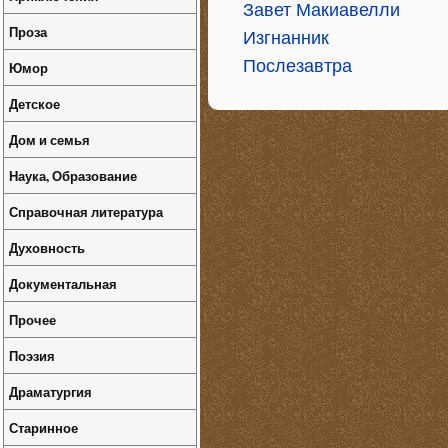
Завет Макиавелли
Проза
Изгнанник
Послезавтра
Юмор
Детское
Дом и семья
Наука, Образование
Справочная литература
Духовность
Документальная
Прочее
Поэзия
Драматургия
Старинное