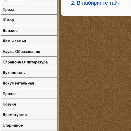
2. В лабиринте тайн
Проза
Юмор
Детское
Дом и семья
Наука, Образование
Справочная литература
Духовность
Документальная
Прочее
Поэзия
Драматургия
Старинное