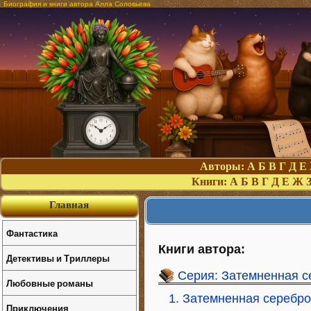
Биография и книги автора Алла Соловьева
Авторы:
А
Б
В
Г
Д
Е
Книги:
А
Б
В
Г
Д
Е
Ж
Главная
Фантастика
Книги автора:
Детективы и Триллеры
Серия: Затемненная 
Любовные романы
1. Затемненная серебр
Приключения