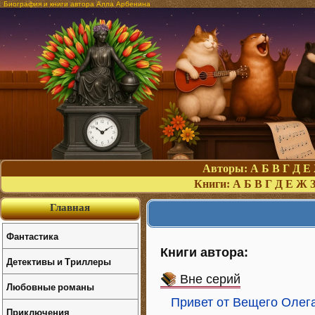
Биография и книги автора Алла Арбенина
Авторы:
А
Б
В
Г
Д
Е
Книги:
А
Б
В
Г
Д
Е
Ж
Главная
Фантастика
Книги автора:
Детективы и Триллеры
Вне серий
Любовные романы
Привет от Вещего Олег
Приключения