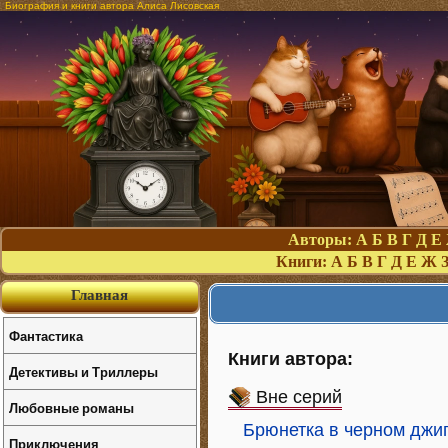
Биография и книги автора Алиса Лисовская
Авторы:
А
Б
В
Г
Д
Е
Книги:
А
Б
В
Г
Д
Е
Ж
Главная
Фантастика
Книги автора:
Детективы и Триллеры
Вне серий
Любовные романы
Брюнетка в черном джи
Приключения