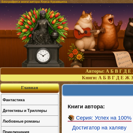
Биография и книги автора Алиса Курамшина
Авторы:
А
Б
В
Г
Д
Е
Книги:
А
Б
В
Г
Д
Е
Ж
Главная
Фантастика
Книги автора:
Детективы и Триллеры
Серия: Успех на 100%
Любовные романы
Достигатор на халяву
Приключения