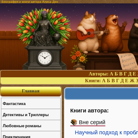
Биография и книги автора Алиса Дин
Авторы:
А
Б
В
Г
Д
Е
Книги:
А
Б
В
Г
Д
Е
Ж
Главная
Фантастика
Книги автора:
Детективы и Триллеры
Вне серий
Любовные романы
Научный подход к проб
Приключения