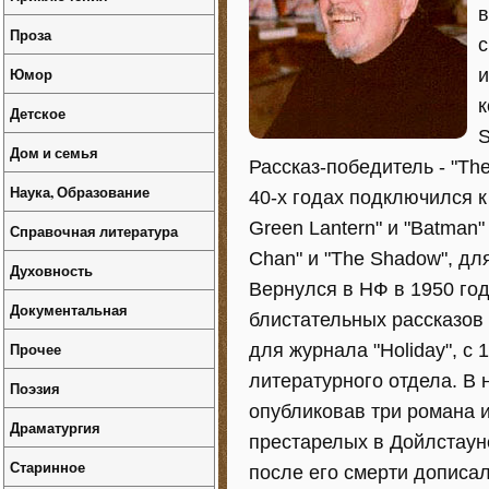
в
Проза
с
Юмор
и
к
Детское
S
Дом и семья
Рассказ-победитель - "The
Наука, Образование
40-х годах подключился к
Green Lantern" и "Batman
Справочная литература
Chan" и "The Shadow", дл
Духовность
Вернулся в НФ в 1950 год
Документальная
блистательных рассказов 
Прочее
для журнала "Holiday", с
литературного отдела. В 
Поэзия
опубликовав три романа и
Драматургия
престарелых в Дойлстаун
Старинное
после его смерти дописа