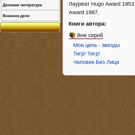
Лауреат Нugo Award 1953,
Деловая литература
Award 1987.
Военное дело
Книги автора:
Вне серий
Моя цель - звезды
Тигр! Тигр!
Человек Без Лица