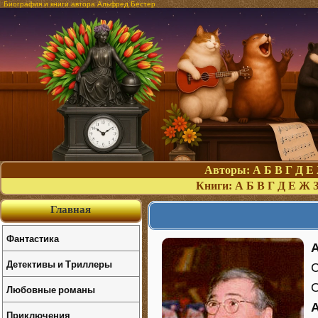
Биография и книги автора Альфред Бестер
Авторы:
А
Б
В
Г
Д
Е
Книги:
А
Б
В
Г
Д
Е
Ж
Главная
Фантастика
A
Детективы и Триллеры
С
О
Любовные романы
Приключения