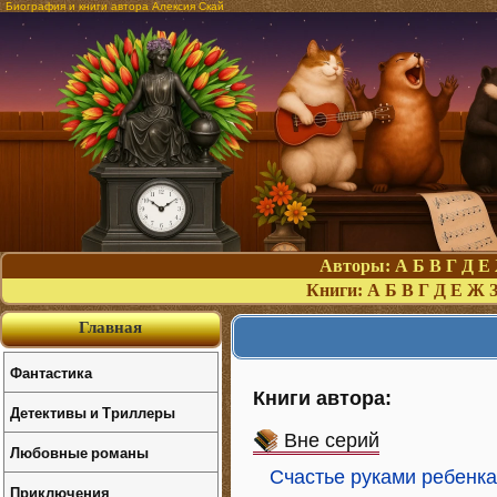
Биография и книги автора Алексия Скай
Авторы:
А
Б
В
Г
Д
Е
Книги:
А
Б
В
Г
Д
Е
Ж
Главная
Фантастика
Книги автора:
Детективы и Триллеры
Вне серий
Любовные романы
Счастье руками ребенка
Приключения