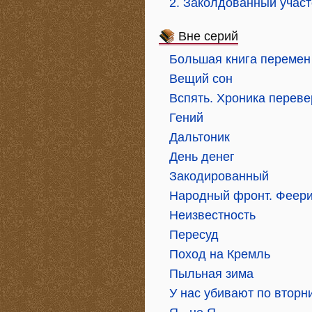
2. Заколдованный участ
Вне серий
Большая книга перемен
Вещий сон
Вспять. Хроника перев
Гений
Дальтоник
День денег
Закодированный
Народный фронт. Феери
Неизвестность
Пересуд
Поход на Кремль
Пыльная зима
У нас убивают по вторн