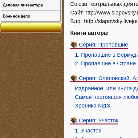
Союза театральных деяте
Деловая литература
Сайт http://www.slapovsky.
Военное дело
Блог http://slapovsky.livejo
Книги автора:
Серия: Пропавшие
1. Пропавшие в Бермуд
2. Пропавшие в Стране
Серия: Слаповский, А
Издранное, или Книга дл
Самая настоящая любо
Хроника №13
Серия: Участок
1. Участок