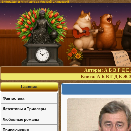
Биография и книги автора Алексей Слаповский
Авторы:
А
Б
В
Г
Д
Е
Книги:
А
Б
В
Г
Д
Е
Ж
Главная
Фантастика
Детективы и Триллеры
Любовные романы
Приключения