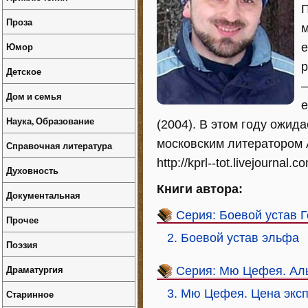
П
Проза
м
Юмор
е
р
Детское
—
Дом и семья
е
Наука, Образование
(2004). В этом году ожид
московским литератором 
Справочная литература
http://kprl--tot.livejournal.c
Духовность
Книги автора:
Документальная
Серия: Боевой устав 
Прочее
2. Боевой устав эльфа
Поэзия
Драматургия
Серия: Мю Цефея. Ал
3. Мю Цефея. Цена экс
Старинное