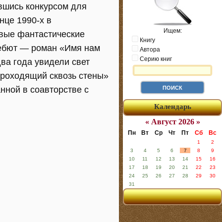
вшись конкурсом для
нце 1990-х в
Ищем:
вые фантастические
Книгу
дебют — роман «Имя нам
Автора
Серию книг
ва года увидели свет
Проходящий сквозь стены»
анной в соавторстве с
Календарь
« Август 2026 »
Пн
Вт
Ср
Чт
Пт
Сб
Вс
1
2
3
4
5
6
7
8
9
10
11
12
13
14
15
16
17
18
19
20
21
22
23
24
25
26
27
28
29
30
31