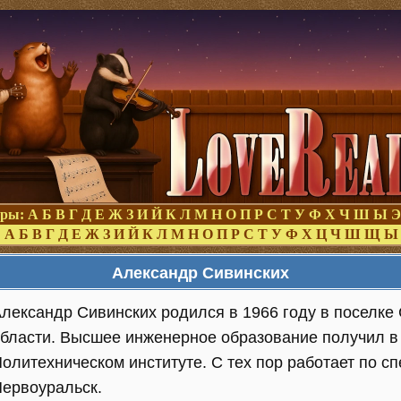
оры:
А
Б
В
Г
Д
Е
Ж
З
И
Й
К
Л
М
Н
О
П
Р
С
Т
У
Ф
Х
Ч
Ш
Ы
Э
:
А
Б
В
Г
Д
Е
Ж
З
И
Й
К
Л
М
Н
О
П
Р
С
Т
У
Ф
Х
Ц
Ч
Ш
Щ
Ы
Александр Сивинских
лександр Сивинских родился в 1966 году в поселк
бласти. Высшее инженерное образование получил в
олитехническом институте. С тех пор работает по с
ервоуральск.