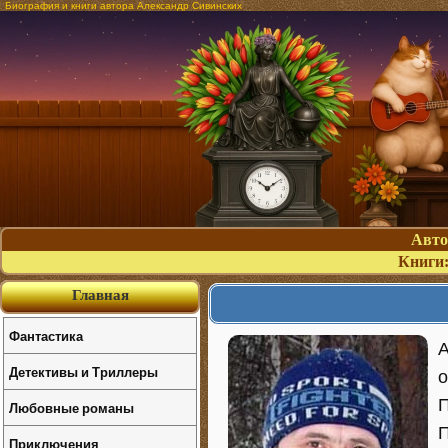
Биография и книги автора Александр Сивинских
Авт
Книги
Главная
Фантастика
А
Детективы и Триллеры
о
П
Любовные романы
П
Приключения