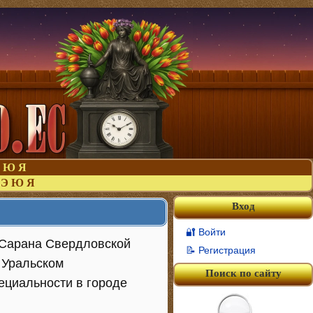
Ю
Я
Э
Ю
Я
Вход
🔐 Войти
е Сарана Свердловской
📝 Регистрация
 Уральском
Поиск по сайту
пециальности в городе