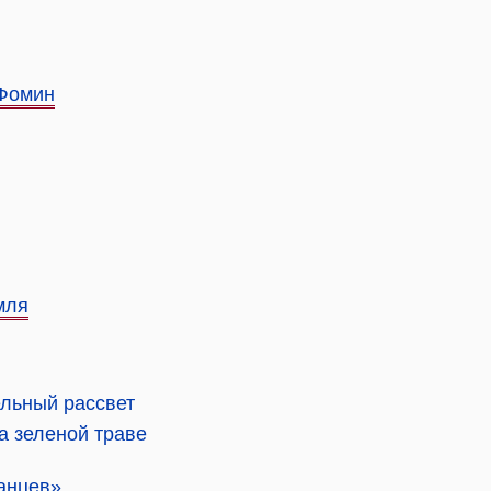
 Фомин
мля
ельный рассвет
на зеленой траве
анцев»