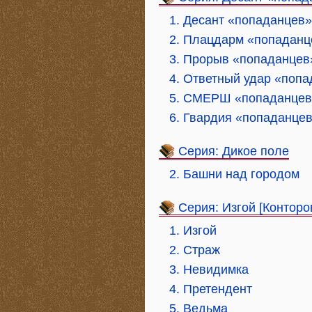
1. Десант «попаданцев»
2. Плацдарм «попаданц
3. Прорыв «попаданцев
4. Ответный удар «попа
5. СМЕРШ «попаданцев»
6. Гвардия «попаданцев
Серия: Дикое поле
2. Башни над городом
Серия: Изгой [Конторо
1. Изгой
2. Страж
3. Невидимка
4. Претендент
5. Ведьма