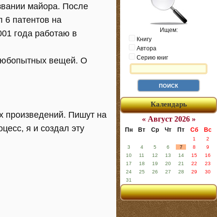
 звании майора. После
л 6 патентов на
Ищем:
001 года работаю в
Книгу
Автора
Серию книг
 любопытных вещей. О
Календарь
х произведений. Пишут на
« Август 2026 »
цесс, я и создал эту
Пн
Вт
Ср
Чт
Пт
Сб
Вс
1
2
3
4
5
6
7
8
9
10
11
12
13
14
15
16
17
18
19
20
21
22
23
24
25
26
27
28
29
30
31