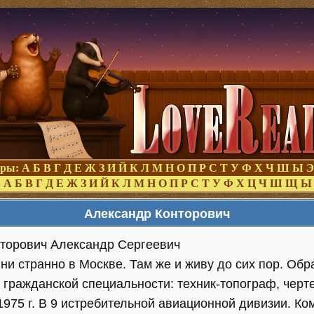
оры:
А
Б
В
Г
Д
Е
Ж
З
И
Й
К
Л
М
Н
О
П
Р
С
Т
У
Ф
Х
Ч
Ш
Ы
Э
:
А
Б
В
Г
Д
Е
Ж
З
И
Й
К
Л
М
Н
О
П
Р
С
Т
У
Ф
Х
Ц
Ч
Ш
Щ
Ы
Александр Конторович
нторович Александр Сергеевич
 ни странно в Москве. Там же и живу до сих пор. Об
 гражданской специальности: техник-топограф, черте
1975 г. В 9 истребительной авиационной дивизии. Ко