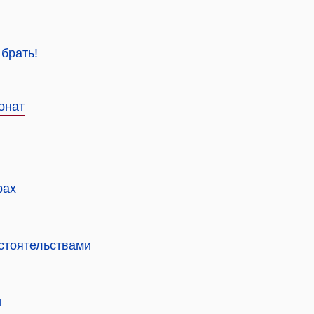
брать!
онат
трах
бстоятельствами
и