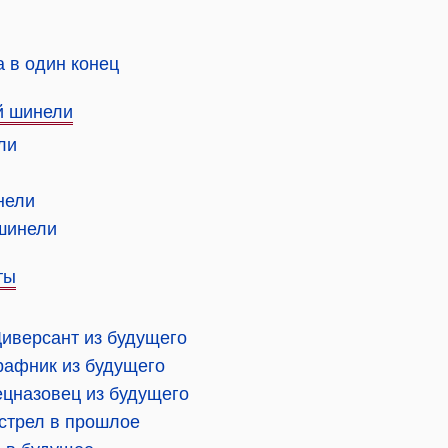
а в один конец
й шинели
ли
нели
 шинели
ты
Диверсант из будущего
рафник из будущего
ецназовец из будущего
ыстрел в прошлое