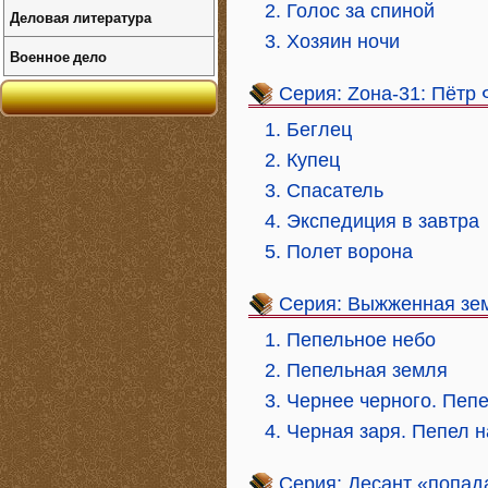
2. Голос за спиной
Деловая литература
3. Хозяин ночи
Военное дело
Серия: Zона-31: Пётр
1. Беглец
2. Купец
3. Спасатель
4. Экспедиция в завтра
5. Полет ворона
Серия: Выжженная зе
1. Пепельное небо
2. Пепельная земля
3. Чернее черного. Пеп
4. Черная заря. Пепел 
Серия: Десант «попад