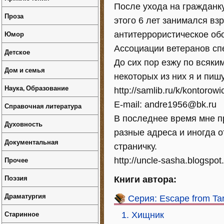
После ухода на гражданку
Проза
этого 6 лет занимался вз
Юмор
антитеррористическое об
Ассоциации ветеранов сп
Детское
До сих пор езжу по всяк
Дом и семья
некоторых из них я и пишу
Наука, Образование
http://samlib.ru/k/kontorow
E-mail: andre1956@bk.ru
Справочная литература
В последнее время мне п
Духовность
разные адреса и иногда о
Документальная
страничку.
Прочее
http://uncle-sasha.blogspot
Поэзия
Книги автора:
Драматургия
Серия: Escape from Ta
Старинное
1. Хищник