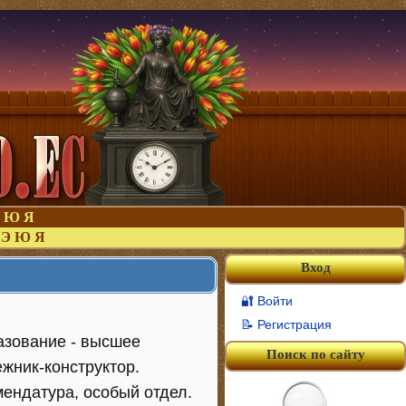
Ю
Я
Э
Ю
Я
Вход
🔐 Войти
📝 Регистрация
разование - высшее
Поиск по сайту
жник-конструктор.
мендатура, особый отдел.