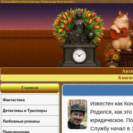
Биография и книги автора Александр Конторович
Авт
Книги
Главная
Фантастика
Известен как Ко
Детективы и Триллеры
Родился, как это
юридическое. По
Любовные романы
Службу начал в 
Приключения