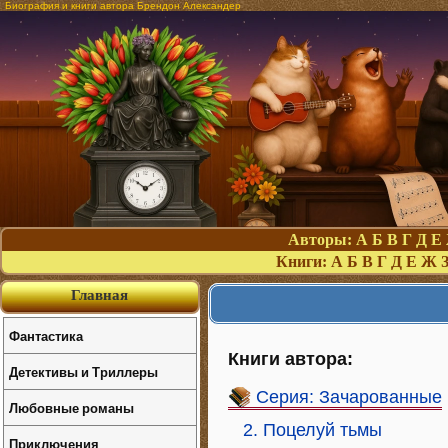
Биография и книги автора Брендон Александер
Авторы:
А
Б
В
Г
Д
Е
Книги:
А
Б
В
Г
Д
Е
Ж
Главная
Фантастика
Книги автора:
Детективы и Триллеры
Серия: Зачарованные
Любовные романы
2. Поцелуй тьмы
Приключения