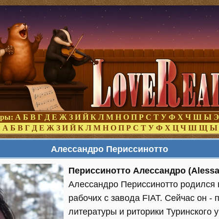
оры:
А
Б
В
Г
Д
Е
Ж
З
И
Й
К
Л
М
Н
О
П
Р
С
Т
У
Ф
Х
Ч
Ш
Ы
Э
:
А
Б
В
Г
Д
Е
Ж
З
И
Й
К
Л
М
Н
О
П
Р
С
Т
У
Ф
Х
Ц
Ч
Ш
Щ
Ы
Алессандро Периссинотто
Периссинотто Алессандро (Alessan
Алессандро Периссинотто родился в
рабочих с завода FIAT. Сейчас он -
литературы и риторики Туринского у