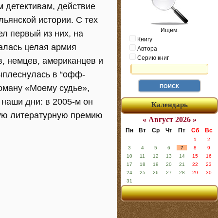
м детективам, действие
льянской истории. С тех
Ищем:
ел первый из них, на
Книгу
ралась целая армия
Автора
Серию книг
, немцев, американцев и
ыплеснулась в “офф-
роману «Моему судье»,
 наши дни: в 2005-м он
Календарь
ую литературную премию
« Август 2026 »
Пн
Вт
Ср
Чт
Пт
Сб
Вс
1
2
3
4
5
6
7
8
9
10
11
12
13
14
15
16
17
18
19
20
21
22
23
24
25
26
27
28
29
30
31