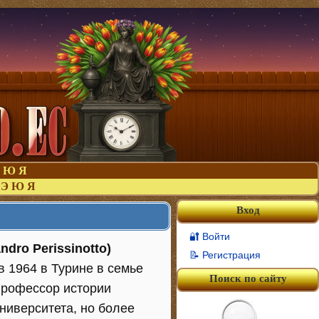
Ю
Я
Э
Ю
Я
Вход
🔐 Войти
dro Perissinotto)
📝 Регистрация
 1964 в Турине в семье
Поиск по сайту
 профессор истории
ниверситета, но более