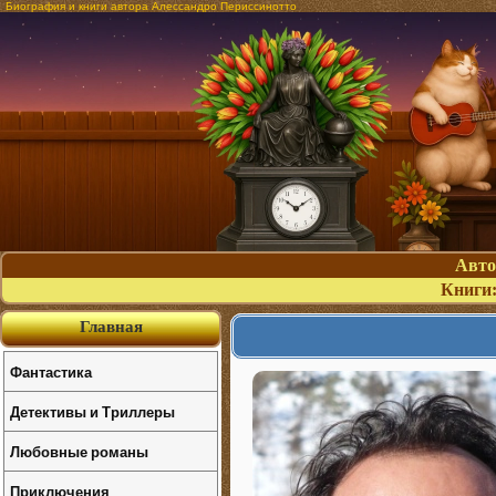
Биография и книги автора Алессандро Периссинотто
Авт
Книги
Главная
Фантастика
Детективы и Триллеры
Любовные романы
Приключения