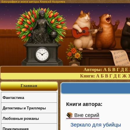
Биография и книги автора Алексей Козуляев
Авторы:
А
Б
В
Г
Д
Е
Книги:
А
Б
В
Г
Д
Е
Ж
Главная
Фантастика
Книги автора:
Детективы и Триллеры
Вне серий
Любовные романы
Зеркало для убийцы
Приключения