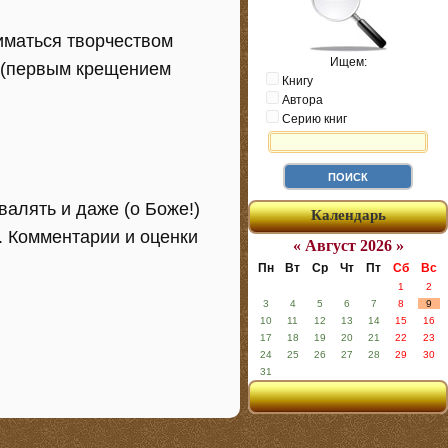
ниматься творчеством
Ищем:
ах(первым крещением
Книгу
Автора
Серию книг
хвалять и даже (о Боже!)
Календарь
к. Комментарии и оценки
« Август 2026 »
Пн
Вт
Ср
Чт
Пт
Сб
Вс
1
2
3
4
5
6
7
8
9
10
11
12
13
14
15
16
17
18
19
20
21
22
23
24
25
26
27
28
29
30
31