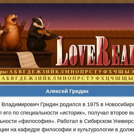
оры:
А
Б
В
Г
Д
Е
Ж
З
И
Й
К
Л
М
Н
О
П
Р
С
Т
У
Ф
Х
Ч
Ш
Ы
Э
:
А
Б
В
Г
Д
Е
Ж
З
И
Й
К
Л
М
Н
О
П
Р
С
Т
У
Ф
Х
Ц
Ч
Ш
Щ
Ы
Алексей Гридин
 Владимирович Гридин родился в 1975 в Новосибирс
л его по специальности «историк», получал второе 
ьности «философия». Работал в Сибирском Универс
ции на кафедре философии и культурологии в долж