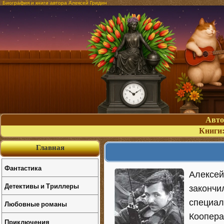
Биография и книги автора Алексей Гридин
Авт
Книги
Главная
Фантастика
Алексей
Детективы и Триллеры
закончи
специал
Любовные романы
Коопера
Приключения