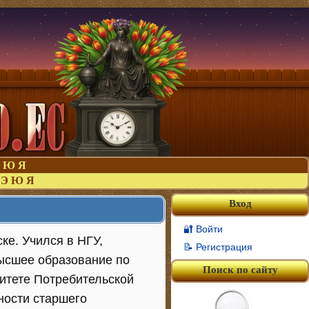
Ю
Я
Э
Ю
Я
Вход
🔐 Войти
ке. Учился в НГУ,
📝 Регистрация
высшее образование по
Поиск по сайту
итете Потребительской
ности старшего