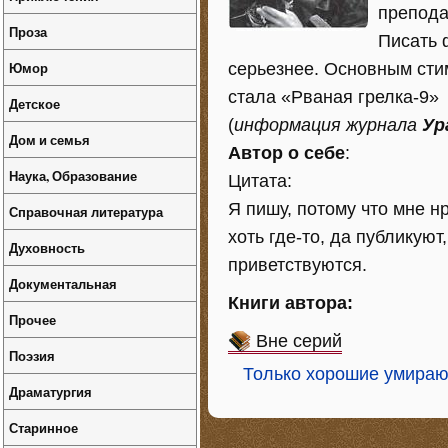
препода
Проза
Писать 
Юмор
серьезнее. Основным сти
стала «Рваная грелка-9»
Детское
(
информация журнала
Ур
Дом и семья
Автор о себе
:
Наука, Образование
Цитата:
Я пишу, потому что мне нр
Справочная литература
хоть где-то, да публикуют
Духовность
приветствуются.
Документальная
Книги автора:
Прочее
Вне серий
Поэзия
Только хорошие умира
Драматургия
Старинное