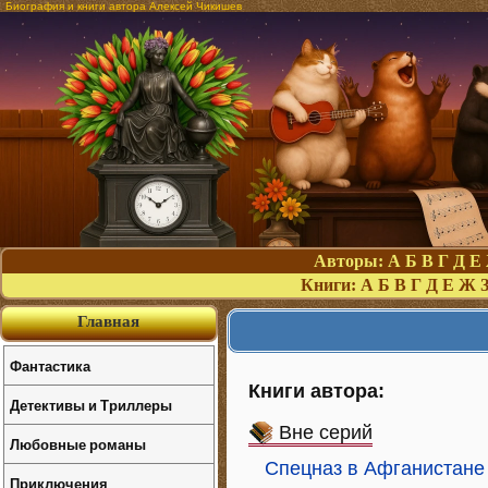
Биография и книги автора Алексей Чикишев
Авторы:
А
Б
В
Г
Д
Е
Книги:
А
Б
В
Г
Д
Е
Ж
Главная
Фантастика
Книги автора:
Детективы и Триллеры
Вне серий
Любовные романы
Спецназ в Афганистане
Приключения