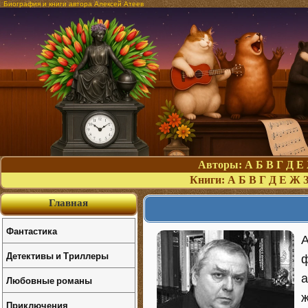
Биография и книги автора Алексей Атеев
Авторы:
А
Б
В
Г
Д
Е
Книги:
А
Б
В
Г
Д
Е
Ж
Главная
Фантастика
А
Детективы и Триллеры
ф
а
Любовные романы
ж
Приключения