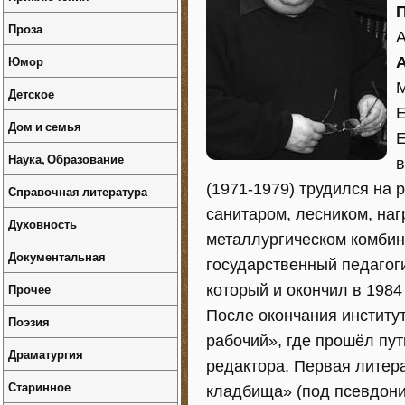
Проза
А
Юмор
М
Детское
Е
Дом и семья
Е
Наука, Образование
в
(1971-1979) трудился на
Справочная литература
санитаром, лесником, на
Духовность
металлургическом комбин
Документальная
государственный педагог
Прочее
который и окончил в 1984 
После окончания институт
Поэзия
рабочий», где прошёл пут
Драматургия
редактора. Первая литер
Старинное
кладбища» (под псевдони