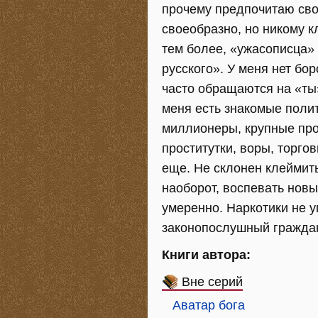
прочему предпочитаю сво
своеобразно, но никому к
тем более, «ужасописца» 
русского». У меня нет бо
часто обращаются на «ты
меня есть знакомые поли
миллионеры, крупные про
проститутки, воры, торго
еще. Не склонен клеймит
наоборот, воспевать нов
умеренно. Наркотики не 
законопослушный гражда
Книги автора:
Вне серий
Аватар бога