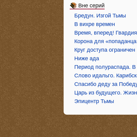
Вне серий
Бредун. Изгой Тьмы
В вихре времен
Время, вперед! Гварди
Корона для «попаданца
Круг доступа ограничен
Ниже ада
Период полураспада. В
Слово идальго. Карибс
Спасибо деду за Победу
Царь из будущего. Жизн
Эпицентр Тьмы