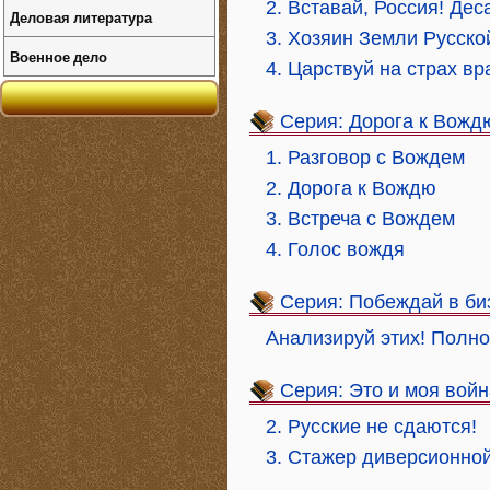
2. Вставай, Россия! Дес
Деловая литература
3. Хозяин Земли Русско
Военное дело
4. Царствуй на страх вр
Серия: Дорога к Вожд
1. Разговор с Вождем
2. Дорога к Вождю
3. Встреча с Вождем
4. Голос вождя
Серия: Побеждай в би
Анализируй этих! Полно
Серия: Это и моя войн
2. Русские не сдаются!
3. Стажер диверсионно