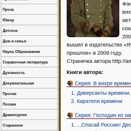
Фан
Проза
вих
Юмор
авт
соа
Детское
200
Дом и семья
вышел в издательстве «Яу
Наука, Образование
прошлое» в 2009 году.
Страничка автора http://am
Справочная литература
Книги автора:
Духовность
Документальная
Серия: В вихре време
1. Диверсанты времени
Прочее
2. Каратели времени
Поэзия
Драматургия
Серия: Господин из за
1. ...Спасай Россию! Де
Старинное