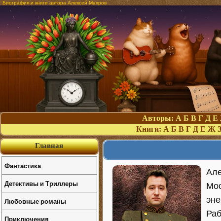
Биография и книги автора Алексей Махров
Авторы:
А
Б
В
Г
Д
Е
Книги:
А
Б
В
Г
Д
Е
Ж
Главная
Фантастика
Але
Детективы и Триллеры
Мос
эне
Любовные романы
Раб
Приключения