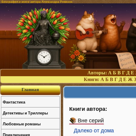
Биография и книги автора Александра Ревенок
Авторы:
А
Б
В
Г
Д
Е
Книги:
А
Б
В
Г
Д
Е
Ж
Главная
Фантастика
Книги автора:
Детективы и Триллеры
Вне серий
Любовные романы
Далеко от дома
Приключения