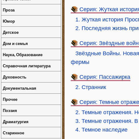
Серия: Жуткая истори
Проза
1. Жуткая история Прос
Юмор
2. Последняя жизнь пр
Детское
Серия: Звёздные вой
Дом и семья
Звёздные Войны. Новая 
Наука, Образование
фермы
Справочная литература
Духовность
Серия: Пассажирка
2. Странник
Документальная
Прочее
Серия: Темные отраж
Поэзия
2. Темные отражения. 
3. Темные отражения. В
Драматургия
4. Темное наследие
Старинное