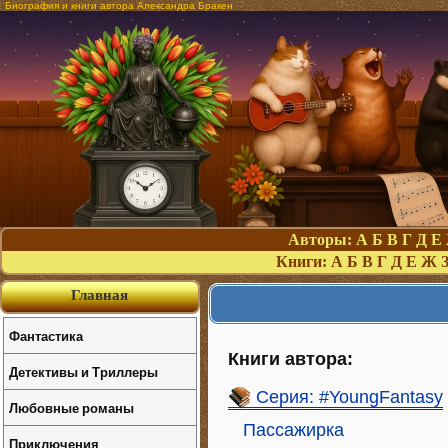
Биография и книги автора Александра Бракен
Авторы:
А
Б
В
Г
Д
Е
Книги:
А
Б
В
Г
Д
Е
Ж
Главная
Фантастика
Книги автора:
Детективы и Триллеры
Серия: #YoungFantasy
Любовные романы
Пассажирка
Приключения