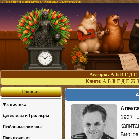
Биография и книги автора Александр Золототрубов
Авторы:
А
Б
В
Г
Д
Е
Книги:
А
Б
В
Г
Д
Е
Ж
Главная
А
Фантастика
Алекс
Детективы и Триллеры
1927 г
капита
Любовные романы
Биогр
Приключения