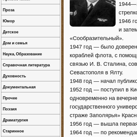
1944—1
Проза
стрелк
Юмор
1946 г
и зате
Детское
«Сообразительный».
Дом и семья
1947 год — было доверен
Наука, Образование
кораблей флота, с помощ
связью И. В. Сталина, с
Справочная литература
Севастополя в Ялту.
Духовность
1948 год — начал публик
Документальная
1952 год — поступил в К
Прочее
одновременно на вечерне
государственного универс
Поэзия
страже Заполярья» Красн
Драматургия
1956 год — вышла первая
Старинное
1964 год — по рекоменда