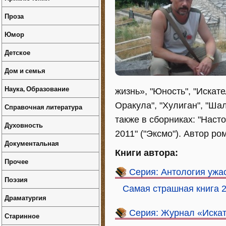
Проза
Юмор
Детское
Дом и семья
Наука, Образование
жизнь», "Юность", "Искате
Оракула", "Хулиган", "Шалт
Справочная литература
также в сборниках: "Нас
Духовность
2011" ("Эксмо"). Автор ром
Документальная
Книги автора:
Прочее
Серия: Антология ужас
Поэзия
Самая страшная книга 
Драматургия
Серия: Журнал «Иска
Старинное