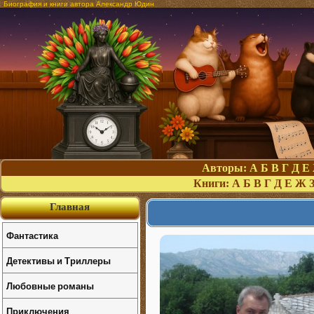
Биография и книги автора Александр Юдин
Авторы:
А
Б
В
Г
Д
Е
Книги:
А
Б
В
Г
Д
Е
Ж
Главная
Фантастика
Детективы и Триллеры
Любовные романы
Приключения