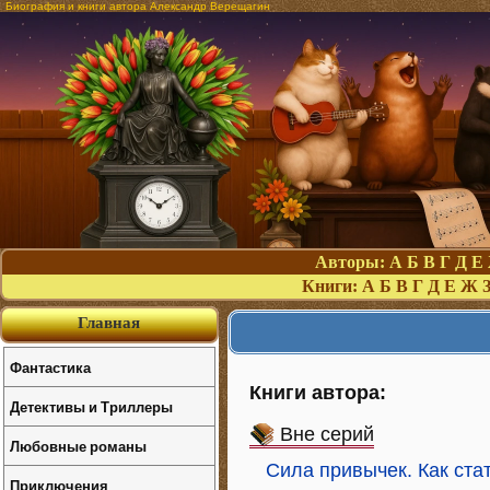
Биография и книги автора Александр Верещагин
Авторы:
А
Б
В
Г
Д
Е
Книги:
А
Б
В
Г
Д
Е
Ж
Главная
Фантастика
Книги автора:
Детективы и Триллеры
Вне серий
Любовные романы
Сила привычек. Как ст
Приключения