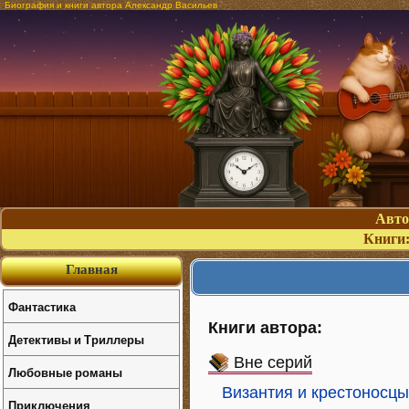
Биография и книги автора Александр Васильев
Авт
Книги
Главная
Фантастика
Книги автора:
Детективы и Триллеры
Вне серий
Любовные романы
Византия и крестоносцы
Приключения