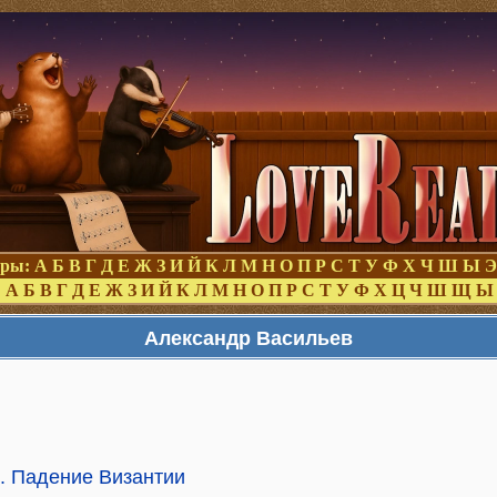
оры:
А
Б
В
Г
Д
Е
Ж
З
И
Й
К
Л
М
Н
О
П
Р
С
Т
У
Ф
Х
Ч
Ш
Ы
Э
:
А
Б
В
Г
Д
Е
Ж
З
И
Й
К
Л
М
Н
О
П
Р
С
Т
У
Ф
Х
Ц
Ч
Ш
Щ
Ы
Александр Васильев
. Падение Византии