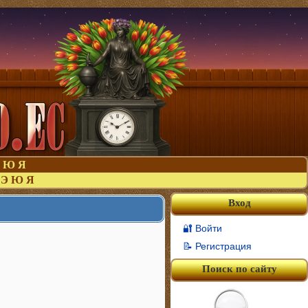
Ю
Я
Э
Ю
Я
Вход
🔐 Войти
📝 Регистрация
Поиск по сайту