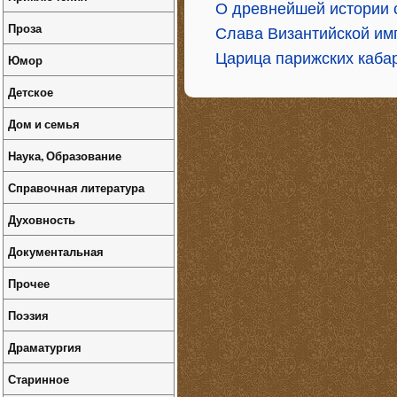
О древнейшей истории с
Проза
Слава Византийской им
Царица парижских каба
Юмор
Детское
Дом и семья
Наука, Образование
Справочная литература
Духовность
Документальная
Прочее
Поэзия
Драматургия
Старинное