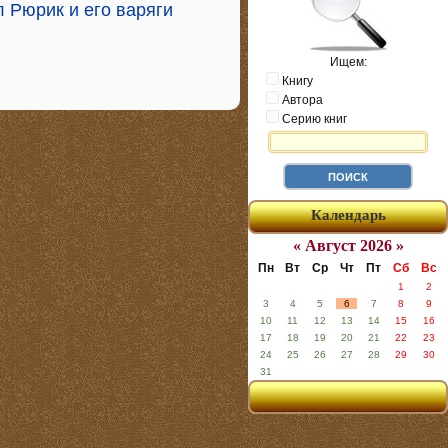
 Рюрик и его варяги
Ищем:
Книгу
Автора
Серию книг
Календарь
« Август 2026 »
Пн
Вт
Ср
Чт
Пт
Сб
Вс
1
2
3
4
5
6
7
8
9
10
11
12
13
14
15
16
17
18
19
20
21
22
23
24
25
26
27
28
29
30
31