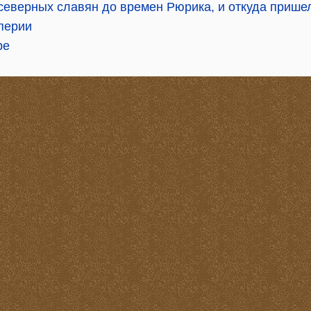
еверных славян до времен Рюрика, и откуда пришел
перии
ре