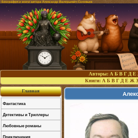
Биография и книги автора Александр Валерьевич Соловьев
Авторы:
А
Б
В
Г
Д
Е
Книги:
А
Б
В
Г
Д
Е
Ж
Главная
Алек
Фантастика
Детективы и Триллеры
Любовные романы
Приключения