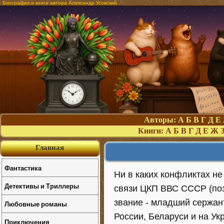
Биография и книги автора Александр Усовский
Авторы:
А
Б
В
Г
Д
Е
Книги:
А
Б
В
Г
Д
Е
Ж
Главная
Фантастика
Ни в каких конфликтах не
Детективы и Триллеры
связи ЦКП ВВС СССР (позы
звание - младший сержант
Любовные романы
России, Беларуси и на У
Приключения