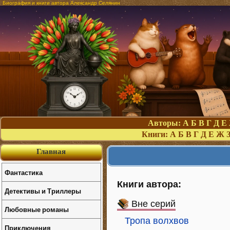
Биография и книги автора Александр Селянин
Авторы:
А
Б
В
Г
Д
Е
Книги:
А
Б
В
Г
Д
Е
Ж
Главная
Фантастика
Книги автора:
Детективы и Триллеры
Вне серий
Любовные романы
Тропа волхвов
Приключения