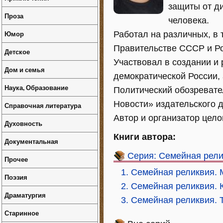
защиты от д
Проза
человека.
Юмор
Работал на различных, в 
Правительстве СССР и Ро
Детское
Участвовал в создании и
Дом и семья
демократической России,
Наука, Образование
Политический обозревате
Новости» издательского 
Справочная литература
Автор и организатор цел
Духовность
Книги автора:
Документальная
Серия: Семейная рел
Прочее
1. Семейная реликвия. 
Поэзия
2. Семейная реликвия.
Драматургия
3. Семейная реликвия. 
Старинное