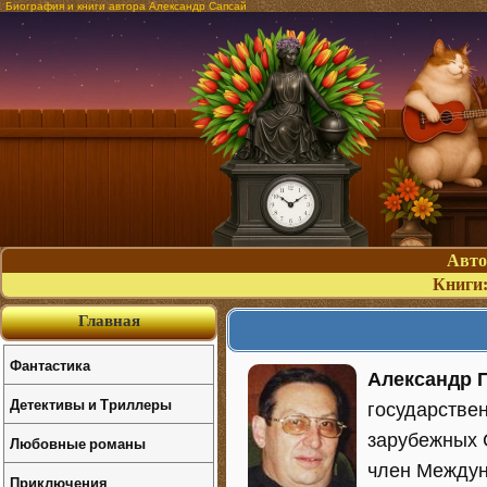
Биография и книги автора Александр Сапсай
Авт
Книги
Главная
Фантастика
Александр 
Детективы и Триллеры
государствен
зарубежных С
Любовные романы
член Междун
Приключения