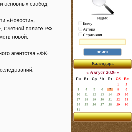
 и основных свобод
Ищем:
ти «Новости»,
Книгу
, Счетной палате РФ.
Автора
Серию книг
мств новой,
ого агентства «ФК-
Календарь
асследований.
« Август 2026 »
Пн
Вт
Ср
Чт
Пт
Сб
Вс
1
2
3
4
5
6
7
8
9
10
11
12
13
14
15
16
17
18
19
20
21
22
23
24
25
26
27
28
29
30
31