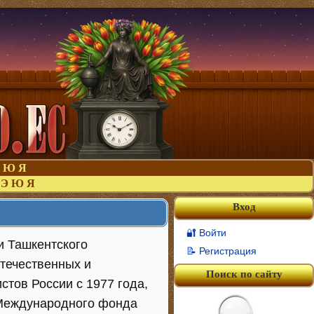
Ю
Я
Э
Ю
Я
Вход
🔐 Войти
и Ташкентского
📝 Регистрация
отечественных и
Поиск по сайту
стов России с 1977 года,
 Международного фонда