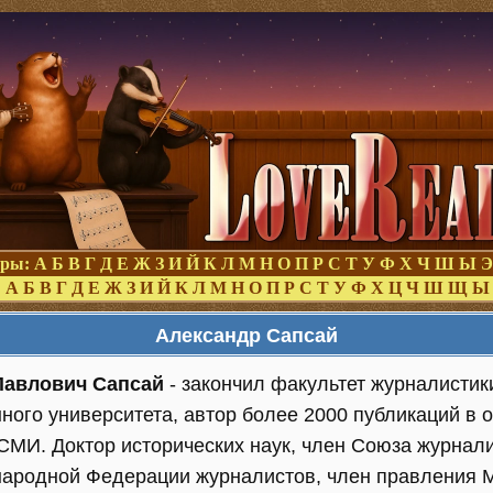
оры:
А
Б
В
Г
Д
Е
Ж
З
И
Й
К
Л
М
Н
О
П
Р
С
Т
У
Ф
Х
Ч
Ш
Ы
Э
:
А
Б
В
Г
Д
Е
Ж
З
И
Й
К
Л
М
Н
О
П
Р
С
Т
У
Ф
Х
Ц
Ч
Ш
Щ
Ы
Александр Сапсай
Павлович Сапсай
- закончил факультет журналистик
ного университета, автор более 2000 публикаций в 
МИ. Доктор исторических наук, член Союза журнали
ародной Федерации журналистов, член правления