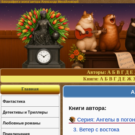
Биография и книги автора Александр Михайловский
Авторы:
А
Б
В
Г
Д
Е
Книги:
А
Б
В
Г
Д
Е
Ж
Главная
А
Фантастика
Книги автора:
Детективы и Триллеры
Серия: Ангелы в пого
Любовные романы
3. Ветер с востока
Приключения