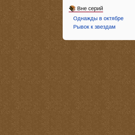
Вне серий
Однажды в октябре
Рывок к звездам