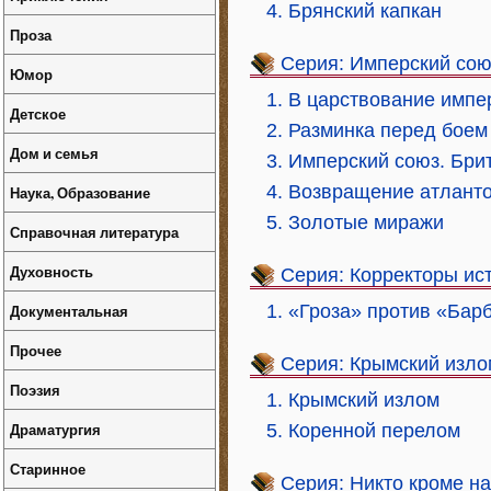
4. Брянский капкан
Проза
Серия: Имперский сою
Юмор
1. В царствование имп
Детское
2. Разминка перед боем
Дом и семья
3. Имперский союз. Бри
4. Возвращение атлант
Наука, Образование
5. Золотые миражи
Справочная литература
Духовность
Серия: Корректоры ис
Документальная
1. «Гроза» против «Бар
Прочее
Серия: Крымский изло
Поэзия
1. Крымский излом
Драматургия
5. Коренной перелом
Старинное
Серия: Никто кроме на