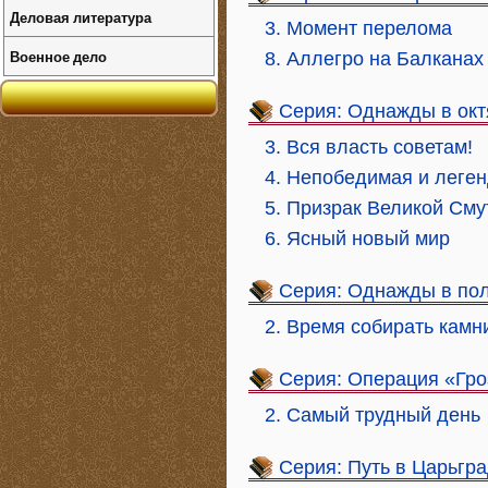
Деловая литература
3. Момент перелома
Военное дело
8. Аллегро на Балканах
Серия: Однажды в окт
3. Вся власть советам!
4. Непобедимая и леге
5. Призрак Великой См
6. Ясный новый мир
Серия: Однажды в по
2. Время собирать камн
Серия: Операция «Гро
2. Самый трудный день
Серия: Путь в Царьгр