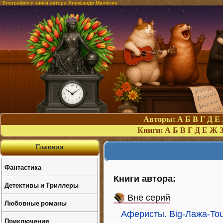
Биография и книги автора Александр Малюгин
Авторы:
А
Б
В
Г
Д
Е
Книги:
А
Б
В
Г
Д
Е
Ж
Главная
Фантастика
Книги автора:
Детективы и Триллеры
Вне серий
Любовные романы
Аферисты. Big-Лажа-Tou
Приключения