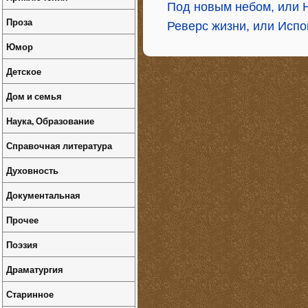
Под новым небом, или 
Проза
Реверс жизни, или Исп
Юмор
Детское
Дом и семья
Наука, Образование
Справочная литература
Духовность
Документальная
Прочее
Поэзия
Драматургия
Старинное