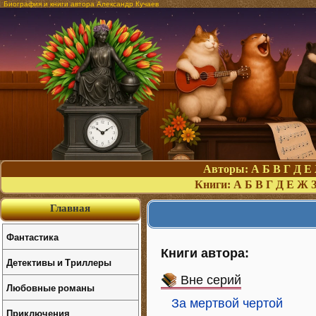
Биография и книги автора Александр Кучаев
Авторы:
А
Б
В
Г
Д
Е
Книги:
А
Б
В
Г
Д
Е
Ж
Главная
Фантастика
Книги автора:
Детективы и Триллеры
Вне серий
Любовные романы
За мертвой чертой
Приключения