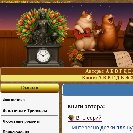
Биография и книги автора Александр Костенко
Авторы:
А
Б
В
Г
Д
Е
Книги:
А
Б
В
Г
Д
Е
Ж
Главная
Фантастика
Книги автора:
Детективы и Триллеры
Вне серий
Любовные романы
Интересно девки пляшу
Приключения