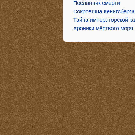
Посланник смерти
Сокровища Кенигсберга
Тайна императорской к
Хроники мёртвого моря