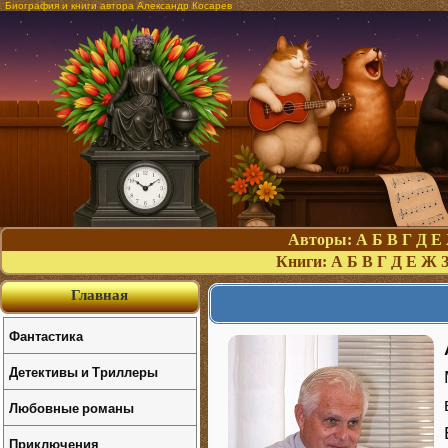
Биография и книги автора Александр Косарев
Авторы:
А
Б
В
Г
Д
Е
Книги:
А
Б
В
Г
Д
Е
Ж
Главная
Фантастика
Детективы и Триллеры
Любовные романы
Приключения