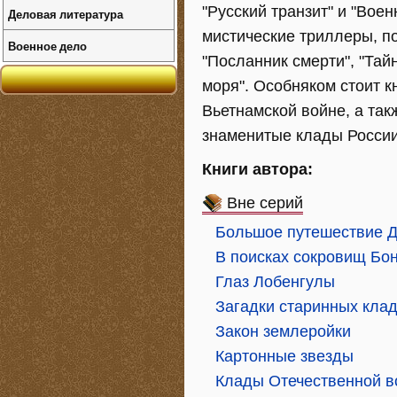
"Русский транзит" и "Вое
Деловая литература
мистические триллеры, по
Военное дело
"Посланник смерти", "Тай
моря". Особняком стоит к
Вьетнамской войне, а та
знаменитые клады России
Книги автора:
Вне серий
Большое путешествие Д
В поисках сокровищ Бо
Глаз Лобенгулы
Загадки старинных кла
Закон землеройки
Картонные звезды
Клады Отечественной 