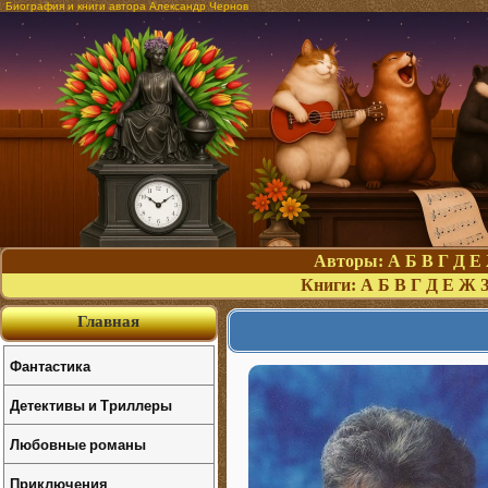
Биография и книги автора Александр Чернов
Авторы:
А
Б
В
Г
Д
Е
Книги:
А
Б
В
Г
Д
Е
Ж
Главная
Фантастика
Детективы и Триллеры
Любовные романы
Приключения