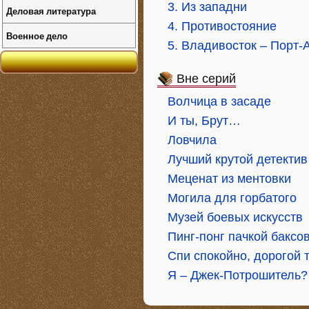
3. Из западни
Деловая литература
4. Противостояние
Военное дело
5. Владивосток – Порт-
Вне серий
Волчица в засаде
И ты, Брут…
Ловчила
Лучший крутой детектив
Меценат из ментовки
Могила для горбатого
Музей боевых искусств
Пинг-понг пачкой баксо
Спи спокойно, дорогой 
Я – Джек-Потрошитель?