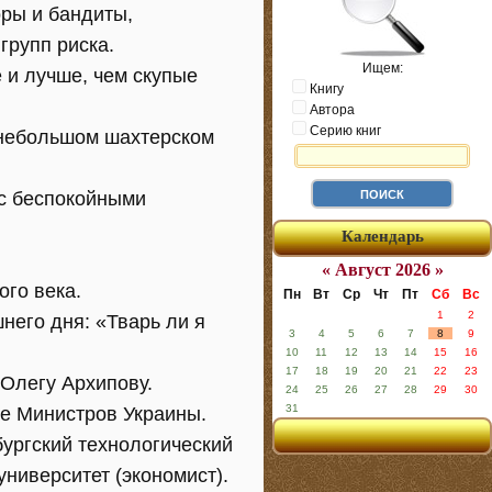
оры и бандиты,
групп риска.
Ищем:
 и лучше, чем скупые
Книгу
Автора
Серию книг
в небольшом шахтерском
 с беспокойными
Календарь
« Август 2026 »
ого века.
Пн
Вт
Ср
Чт
Пт
Сб
Вс
1
2
него дня: «Тварь ли я
3
4
5
6
7
8
9
10
11
12
13
14
15
16
17
18
19
20
21
22
23
Олегу Архипову.
24
25
26
27
28
29
30
31
те Министров Украины.
ургский технологический
ниверситет (экономист).