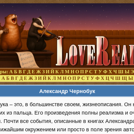
оры:
А
Б
В
Г
Д
Е
Ж
З
И
Й
К
Л
М
Н
О
П
Р
С
Т
У
Ф
Х
Ч
Ш
Ы
Э
:
А
Б
В
Г
Д
Е
Ж
З
И
Й
К
Л
М
Н
О
П
Р
С
Т
У
Ф
Х
Ц
Ч
Ш
Щ
Ы
Александр Чернобук
ка – это, в большинстве своем, жизнеописания. Он 
их из пальца. Его произведения полны реализма и оче
и. Почти все события, описанные в книгах Александ
ближайшим окружением или просто в поле зрения авто