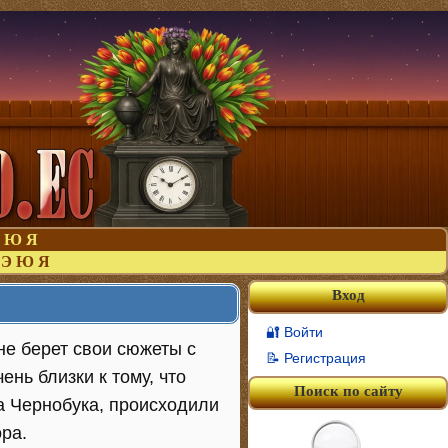
Ю
Я
Э
Ю
Я
Вход
🔐 Войти
не берет свои сюжеты с
📝 Регистрация
нь близки к тому, что
Поиск по сайту
ра Чернобука, происходили
ра.