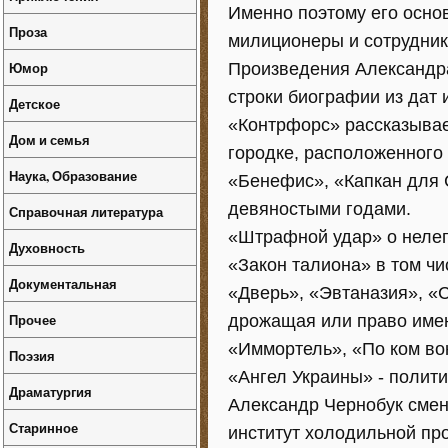
Именно поэтому его осно
Проза
милиционеры и сотрудник
Юмор
Произведения Александра
строки биографии из дат 
Детское
«Контрфорс» рассказывае
Дом и семья
городке, расположенного 
Наука, Образование
«Бенефис», «Капкан для 
девяностыми годами.
Справочная литература
«Штрафной удар» о нелег
Духовность
«Закон талиона» в том чи
Документальная
«Дверь», «Эвтаназия», «С
Прочее
дрожащая или право име
«Иммортель», «По ком в
Поэзия
«Ангел Украины» - полит
Драматургия
Александр Чернобук смен
Старинное
институт холодильной пр