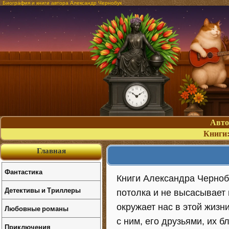
Биография и книги автора Александр Чернобук
Авт
Книги
Главная
Фантастика
Книги Александра Чернобу
Детективы и Триллеры
потолка и не высасывает 
окружает нас в этой жизн
Любовные романы
с ним, его друзьями, их 
Приключения