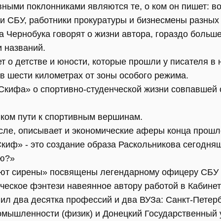
вными поклонниками являются те, о ком он пишет: в
и СБУ, работники прокуратуры и бизнесмены разных 
 Чернобука говорят о жизни автора, гораздо больше
и названий.
т о детстве и юности, которые прошли у писателя 
в шести километрах от зоны особого режима.
Скифа» о спортивно-студенческой жизни совпавшей
ком пути к спортивным вершинам.
сле, описывает и экономические аферы конца прошл
киф» - это создание образа Раскольникова сегодняш
ю?»
оют сирены» посвящены легендарному офицеру СБУ 
ическое фэнтези навеянное автору работой в Кабине
ил два десятка профессий и два ВУЗа: Санкт-Петерб
омышленности (физик) и Донецкий Государственный у