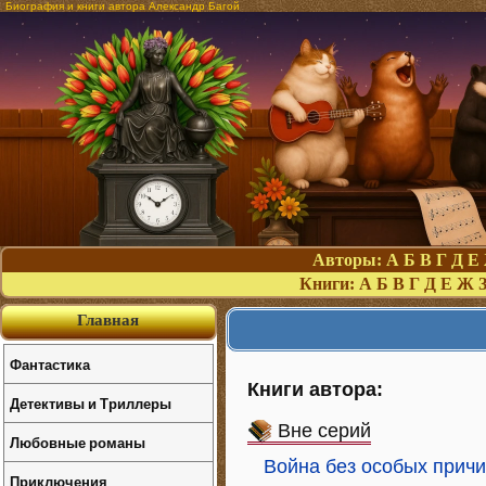
Биография и книги автора Александр Багой
Авторы:
А
Б
В
Г
Д
Е
Книги:
А
Б
В
Г
Д
Е
Ж
Главная
Фантастика
Книги автора:
Детективы и Триллеры
Вне серий
Любовные романы
Война без особых прич
Приключения