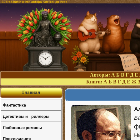
Биография и книги автора Александр Асов
Авторы:
А
Б
В
Г
Д
Е
Книги:
А
Б
В
Г
Д
Е
Ж
Главная
Фантастика
А
Детективы и Триллеры
Б
фи
Любовные романы
Ни
Приключения