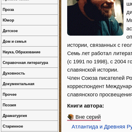
шк
Проза
ди
Юмор
Мо
ас
Детское
оп
Дом и семья
истории, связанных с гео
Наука, Образование
Семь лет работал литера
(с 1991 по 1998), с 2004 
Справочная литература
славянской истории.
Духовность
Член Союза писателей Ро
Документальная
корреспондент Междунар
Прочее
славянского просвещения
Поэзия
Книги автора:
Драматургия
Вне серий
Старинное
Атлантида и Древняя Р