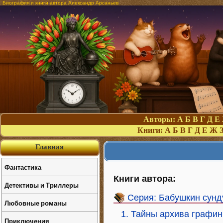
Биография и книги автора Александр Арсаньев
Авторы:
А
Б
В
Г
Д
Е
Книги:
А
Б
В
Г
Д
Е
Ж
Главная
Фантастика
Книги автора:
Детективы и Триллеры
Серия: Бабушкин сунд
Любовные романы
1. Тайны архива графин
Приключения