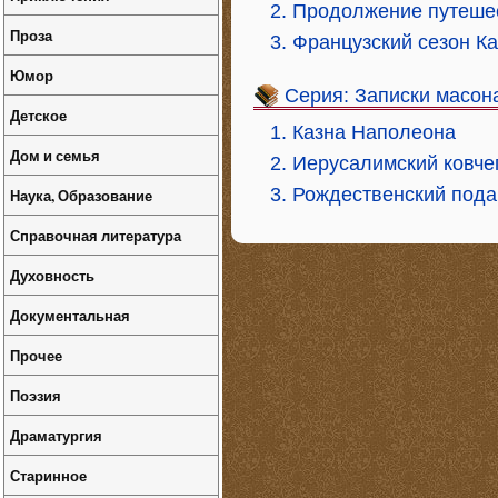
2. Продолжение путеше
Проза
3. Французский сезон К
Юмор
Серия: Записки масон
Детское
1. Казна Наполеона
Дом и семья
2. Иерусалимский ковче
3. Рождественский пода
Наука, Образование
Справочная литература
Духовность
Документальная
Прочее
Поэзия
Драматургия
Старинное